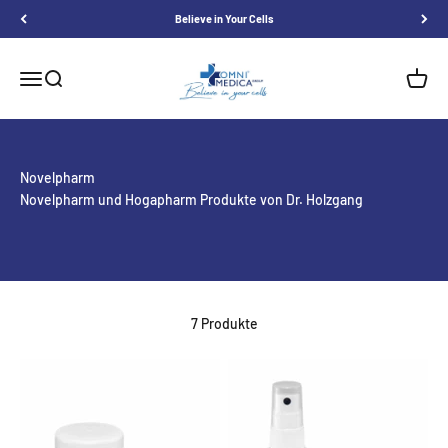
Zum Inhalt springen
Believe in Your Cells
Omnimedica
Menü
Suche
Waren
Novelpharm
Novelpharm und Hogapharm Produkte von Dr. Holzgang
7 Produkte