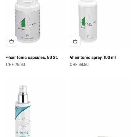
4hair tonic capsules, 50 St.
4hair tonic spray, 100 ml
Angebot
Angebot
CHF 79.90
CHF 69.90