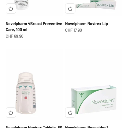
Novelpharm 4Breast Preventive
Novelpharm Novirex Lip
Care, 100 ml
Angebot
CHF 17.90
Angebot
CHF 69.90
Novelpharm Novirex Tablets, 60
Novelpharm Novosiden®