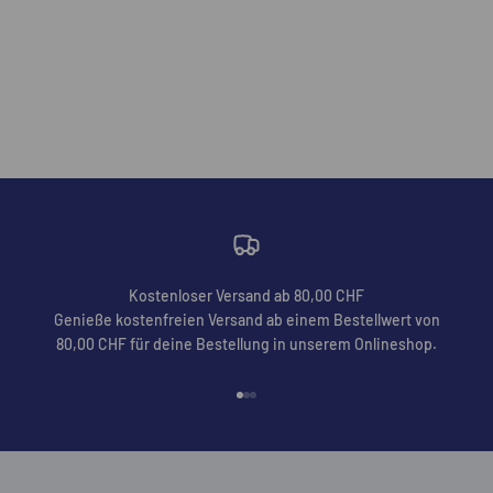
Kostenloser Versand ab 80,00 CHF
Genieße kostenfreien Versand ab einem Bestellwert von
80,00 CHF für deine Bestellung in unserem Onlineshop.
Gehe zu Element 1
Gehe zu Element 2
Gehe zu Element 3