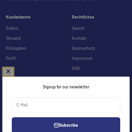
Kundenkonto
Rechtliches
Orders
Search
Versand
Kontakt
Rückgaben
Datenschutz
Profil
Impressum
AGB
Keine Neuigkeiten mehr verpassen
Signup for our newsletter
Abonnieren
E-Mail
E-Mail
Subscribe