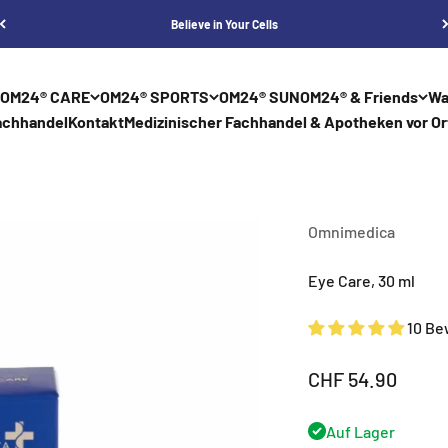
Believe in Your Cells
OM24® CARE
OM24® SPORTS
OM24® SUN
OM24® & Friends
Wa
achhandel
Kontakt
Medizinischer Fachhandel & Apotheken vor Or
Omnimedica
Eye Care, 30 ml
10 B
Angebot
CHF 54.90
Auf Lager