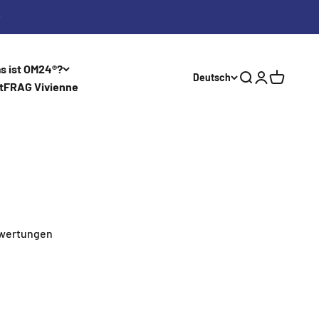
s ist OM24®?
Deutsch
Suche
Anmelden
Warenkor
t
FRAG Vivienne
ewertungen