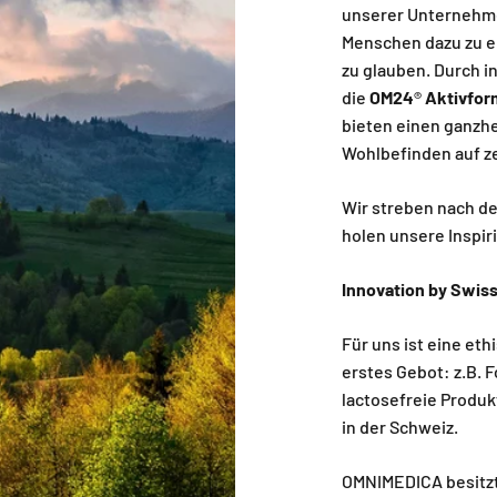
unserer Unternehme
Menschen dazu zu e
zu glauben. Durch i
die
OM24
®
Aktivfor
bieten einen ganzhe
Wohlbefinden auf ze
Wir streben nach de
holen unsere Inspiri
Innovation by Swis
Für uns ist eine e
erstes Gebot: z.B. 
lactosefreie Produk
in der Schweiz.
OMNIMEDICA besitzt 