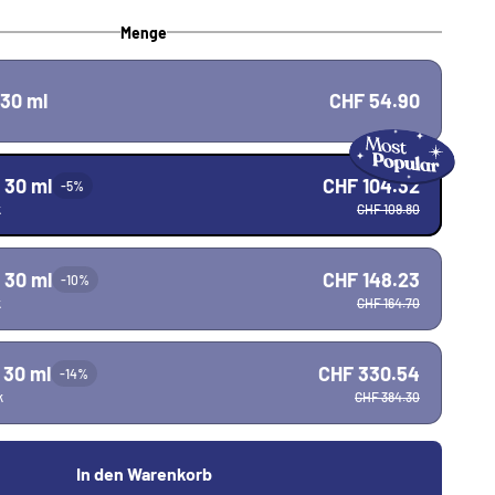
Menge
 30 ml
CHF 54.90
 30 ml
CHF 104.32
-5%
k
CHF 109.80
 30 ml
CHF 148.23
-10%
k
CHF 164.70
 30 ml
CHF 330.54
-14%
k
CHF 384.30
In den Warenkorb