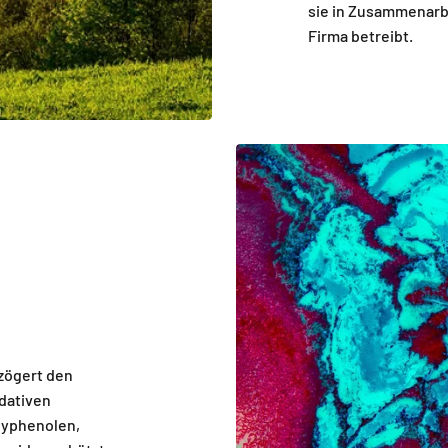
sie in Zusammenarbe
Firma betreibt.
zögert den
idativen
lyphenolen,