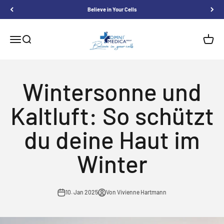
Zum Inhalt springen
Believe in Your Cells
Omnimedica
Menü
Suche
Waren
Wintersonne und
Kaltluft: So schützt
du deine Haut im
Winter
10. Jan 2025
Von Vivienne Hartmann