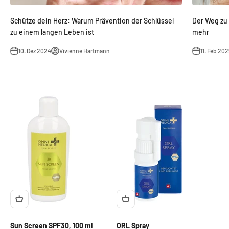
Schütze dein Herz: Warum Prävention der Schlüssel
Der Weg zu
zu einem langen Leben ist
mehr
10. Dez 2024
Vivienne Hartmann
11. Feb 202
Sun Screen SPF30, 100 ml
ORL Spray