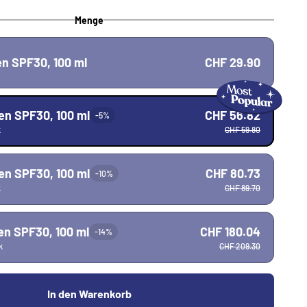
Menge
en SPF30, 100 ml
CHF 29.90
en SPF30, 100 ml
CHF 56.82
-5%
k
CHF 59.80
en SPF30, 100 ml
CHF 80.73
-10%
k
CHF 89.70
en SPF30, 100 ml
CHF 180.04
-14%
k
CHF 209.30
In den Warenkorb