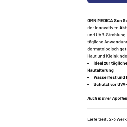
OMNIMEDICA Sun S
der innovativen
Akt
und UVB-Strahlung u
tägliche Anwendung,
dermatologisch get
Haut und Kleinkinder
Ideal zur täglic
Hautalterung
Wasserfest und 
Schützt vor UVA
Auch in Ihrer Apoth
Lieferzeit: 2-3 Wer