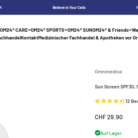
Believe in Your Cells
OM24® CARE
OM24® SPORTS
OM24® SUN
OM24® & Friends
Wa
achhandel
Kontakt
Medizinischer Fachhandel & Apotheken vor Or
Omnimedica
Sun Screen SPF30, 
12 B
Angebot
CHF 29.90
Auf Lager