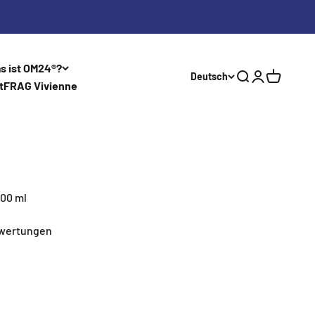
s ist OM24®?
Deutsch
Suche
Anmelden
Warenkor
t
FRAG Vivienne
100 ml
ewertungen