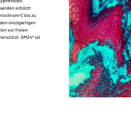
lyphenolen,
ariden schützt
ytochrom-C bis zu
 den einzigartigen
ien vor freien
terstützt. OM24® ist