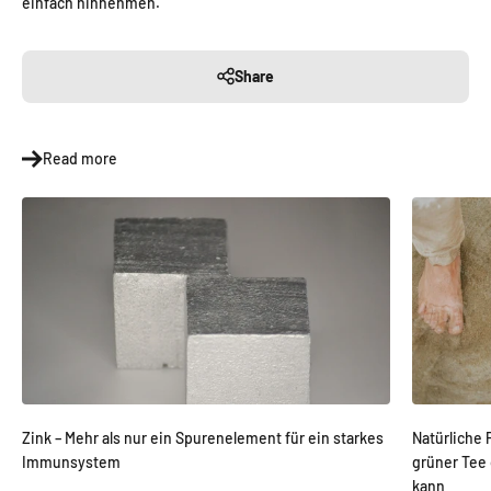
einfach hinnehmen.
Share
Read more
Zink – Mehr als nur ein Spurenelement für ein starkes
Natürliche 
Immunsystem
grüner Tee 
kann