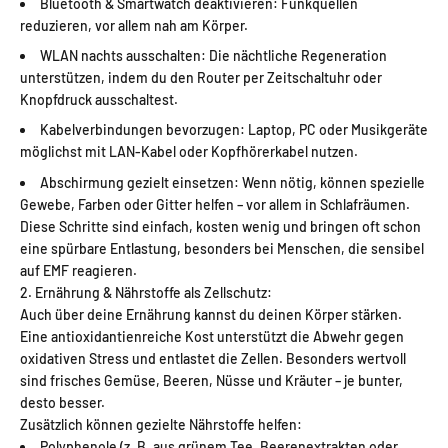
Bluetooth & Smartwatch deaktivieren
: Funkquellen
reduzieren, vor allem nah am Körper.
WLAN nachts ausschalten
: Die nächtliche Regeneration
unterstützen, indem du den Router per Zeitschaltuhr oder
Knopfdruck ausschaltest.
Kabelverbindungen bevorzugen
: Laptop, PC oder Musikgeräte
möglichst mit LAN-Kabel oder Kopfhörerkabel nutzen.
Abschirmung gezielt einsetzen
: Wenn nötig, können spezielle
Gewebe, Farben oder Gitter helfen – vor allem in Schlafräumen.
Diese Schritte sind einfach, kosten wenig und bringen oft schon
eine spürbare Entlastung, besonders bei Menschen, die sensibel
auf EMF reagieren.
2. Ernährung & Nährstoffe als Zellschutz:
Auch über deine Ernährung kannst du deinen Körper stärken.
Eine antioxidantienreiche Kost unterstützt die Abwehr gegen
oxidativen Stress und entlastet die Zellen. Besonders wertvoll
sind frisches Gemüse, Beeren, Nüsse und Kräuter – je bunter,
desto besser.
Zusätzlich können gezielte Nährstoffe helfen:
Polyphenole (z. B. aus grünem Tee, Beerenextrakten oder