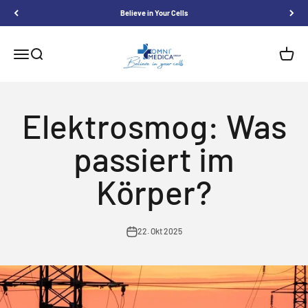
Skip to content
Believe in Your Cells
Omnimedica
Menu
Search
Shoppi
Elektrosmog: Was
passiert im
Körper?
22. Okt 2025