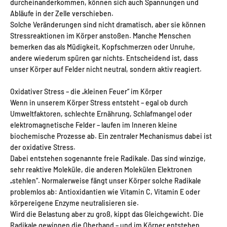
durcheinanderkommen, können sich auch Spannungen und
Abläufe in der Zelle verschieben.
Solche Veränderungen sind nicht dramatisch, aber sie können
Stressreaktionen im Körper anstoßen. Manche Menschen
bemerken das als Müdigkeit, Kopfschmerzen oder Unruhe,
andere wiederum spüren gar nichts. Entscheidend ist, dass
unser Körper auf Felder nicht neutral, sondern aktiv reagiert.
Oxidativer Stress – die „kleinen Feuer“ im Körper
Wenn in unserem Körper Stress entsteht – egal ob durch
Umweltfaktoren, schlechte Ernährung, Schlafmangel oder
elektromagnetische Felder – laufen im Inneren kleine
biochemische Prozesse ab. Ein zentraler Mechanismus dabei ist
der oxidative Stress.
Dabei entstehen sogenannte freie Radikale. Das sind winzige,
sehr reaktive Moleküle, die anderen Molekülen Elektronen
„stehlen“. Normalerweise fängt unser Körper solche Radikale
problemlos ab: Antioxidantien wie Vitamin C, Vitamin E oder
körpereigene Enzyme neutralisieren sie.
Wird die Belastung aber zu groß, kippt das Gleichgewicht. Die
Radikale gewinnen die Oberhand – und im Körper entstehen