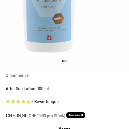
Gehe zu Element 1
Gehe zu Element 2
Gehe zu Element 3
Omnimedica
After Sun Lotion, 100 ml
6 Bewertungen
Angebot
CHF 19.90
(CHF 19.90 pro Stück)
Ausverkauft
Menge