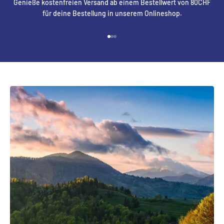
Genieße kostenfreien Versand ab einem Bestellwert von 80CHF
für deine Bestellung in unserem Onlineshop.
Gehe zu Element 1
Gehe zu Element 2
Gehe zu Element 3