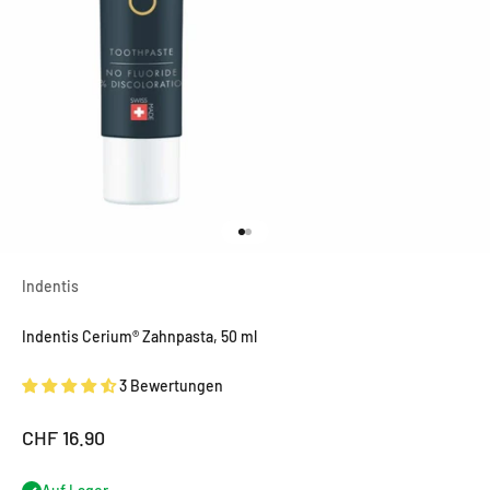
Gehe zu Element 1
Gehe zu Element 2
Indentis
Indentis Cerium® Zahnpasta, 50 ml
3 Bewertungen
Angebot
CHF 16.90