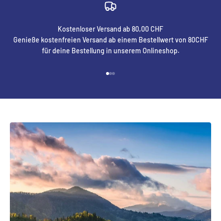
Kostenloser Versand ab 80,00 CHF
Genieße kostenfreien Versand ab einem Bestellwert von 80CHF
für deine Bestellung in unserem Onlineshop.
Gehe zu Element 1
Gehe zu Element 2
Gehe zu Element 3