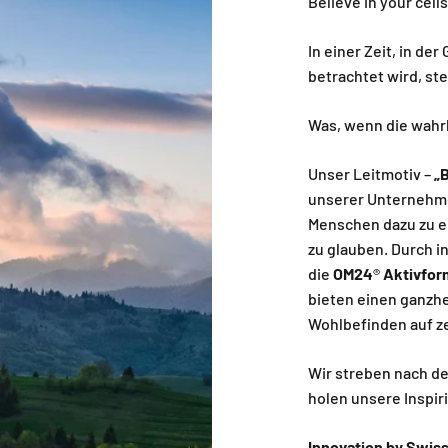
Believe in your cell
In einer Zeit, in de
betrachtet wird, st
Was, wenn die wahrh
Unser Leitmotiv –
„B
unserer Unternehme
Menschen dazu zu e
zu glauben. Durch i
die
OM24
®
Aktivfor
bieten einen ganzhe
Wohlbefinden auf ze
Wir streben nach de
holen unsere Inspiri
Innovation by Swis