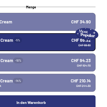
Menge
e Cream
CHF 34.90
e Cream
CHF 66.32
-5%
CHF 69.80
e Cream
CHF 94.23
-10%
CHF 104.70
e Cream
CHF 210.14
-14%
k
CHF 244.30
In den Warenkorb