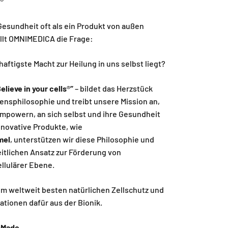
s®
r Gesundheit oft als ein Produkt von außen
ellt OMNIMEDICA die Frage:
aftigste Macht zur Heilung in uns selbst liegt?
elieve in your cells
®
“
– bildet das Herzstück
nsphilosophie und treibt unsere Mission an,
mpowern, an sich selbst und ihre Gesundheit
nnovative Produkte, wie
mel
, unterstützen wir diese Philosophie und
itlichen Ansatz zur Förderung von
llulärer Ebene.
m weltweit besten natürlichen Zellschutz und
ationen dafür aus der Bionik.
sMade