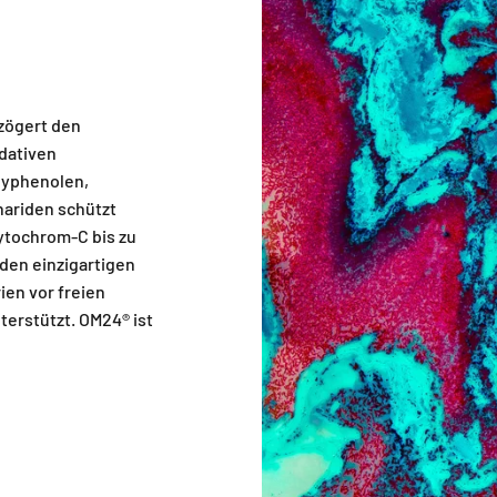
zögert den
idativen
lyphenolen,
ariden schützt
ytochrom-C bis zu
 den einzigartigen
ien vor freien
terstützt. OM24® ist