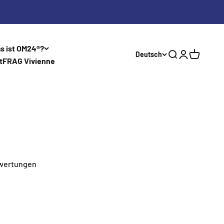
s ist OM24®?
Deutsch
Suche
Anmelden
Warenkor
t
FRAG Vivienne
wertungen