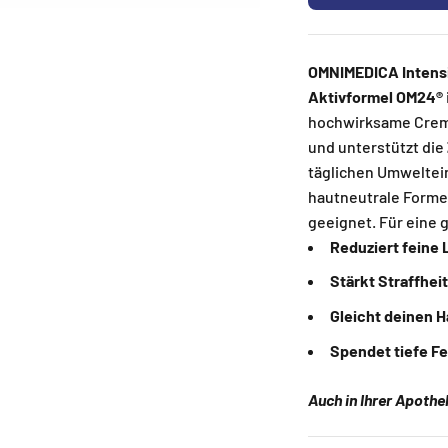
OMNIMEDICA
Intens
Aktivformel OM24®
hochwirksame Cre
und unterstützt die
täglichen Umweltein
hautneutrale Formel
geeignet. Für eine
Reduziert feine 
Stärkt Straffheit
Gleicht deinen H
Spendet tiefe F
Auch in Ihrer Apothek