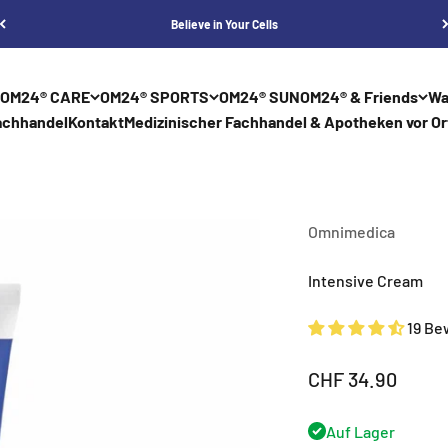
Believe in Your Cells
OM24® CARE
OM24® SPORTS
OM24® SUN
OM24® & Friends
Wa
achhandel
Kontakt
Medizinischer Fachhandel & Apotheken vor Or
Omnimedica
Intensive Cream
19 Be
Angebot
CHF 34.90
Auf Lager