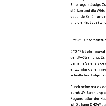
Eine regelmässige Zuf
stärken und die Wide
gesunde Ernährung ni
und die Haut zusätzli
OM24® – Unterstützun
OM24® ist ein innova
der UV-Strahlung. Es 
Camellia Sinensis gew
entzündungshemmende
schädlichen Folgen d
Durch seine antioxida
durch UV-Strahlung en
Regeneration der Hau
ist. So kann OM24® d