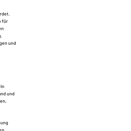
rdet.
 für
en
g.
ugen und
eln
and und
gen,
dung
en.