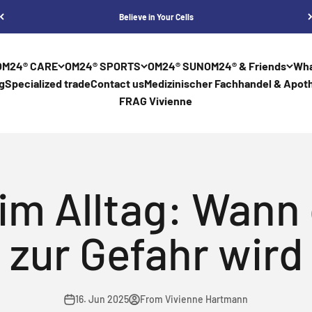
Believe in Your Cells
OM24® CARE
OM24® SPORTS
OM24® SUN
OM24® & Friends
Wha
g
Specialized trade
Contact us
Medizinischer Fachhandel & Apoth
FRAG Vivienne
im Alltag: Wann
zur Gefahr wird
16. Jun 2025
From Vivienne Hartmann