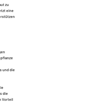
aut zu
tzt eine
erstützen
gen
epflanze
s und die
ie
s die
 Vorteil