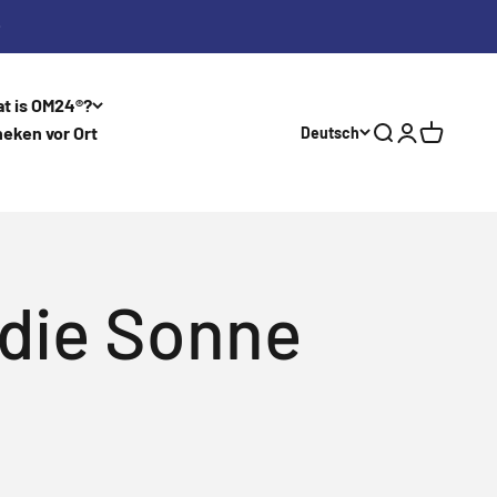
t is OM24®?
eken vor Ort
Deutsch
Search
Log in
Shopping 
 die Sonne