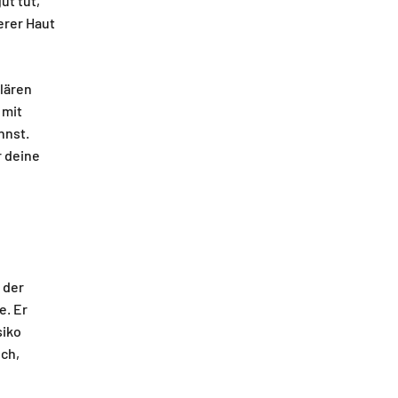
ut tut,
erer Haut
lären
 mit
nnst.
r deine
g der
e. Er
siko
och,