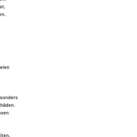
st,
en.
reien
Besonders
chäden.
üssen
iten.