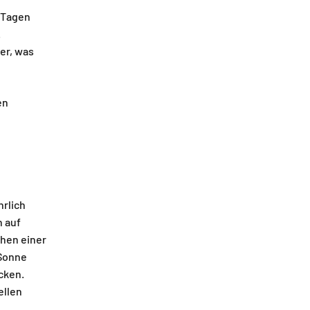
n Tagen
.
er, was
en
hrlich
n auf
chen einer
 Sonne
cken.
ellen