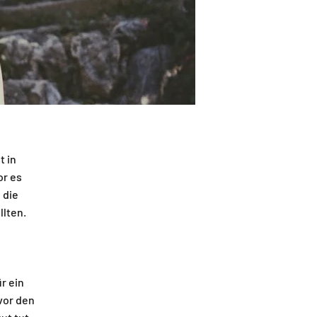
t in
or es
 die
llten.
r ein
 vor den