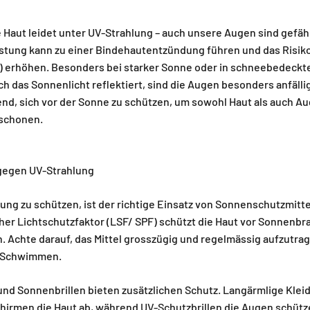
 Haut leidet unter UV-Strahlung – auch unsere Augen sind gefäh
stung kann zu einer Bindehautentzündung führen und das Risiko
t) erhöhen. Besonders bei starker Sonne oder in schneebedeckt
ch das Sonnenlicht reflektiert, sind die Augen besonders anfälli
end, sich vor der Sonne zu schützen, um sowohl Haut als auch A
schonen.
egen UV-Strahlung
ung zu schützen, ist der richtige Einsatz von Sonnenschutzmitt
her Lichtschutzfaktor (LSF/ SPF) schützt die Haut vor Sonnenbr
. Achte darauf, das Mittel grosszügig und regelmässig aufzutra
 Schwimmen.
und Sonnenbrillen bieten zusätzlichen Schutz. Langärmlige Klei
chirmen die Haut ab, während UV-Schutzbrillen die Augen schütz