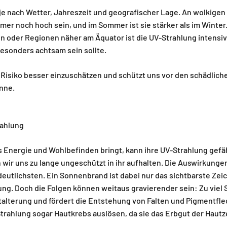
 je nach Wetter, Jahreszeit und geografischer Lage. An wolkige
mer noch hoch sein, und im Sommer ist sie stärker als im Winter
n oder Regionen näher am Äquator ist die UV-Strahlung intensiv
esonders achtsam sein sollte.
as Risiko besser einzuschätzen und schützt uns vor den schädlich
nne.
rahlung
 Energie und Wohlbefinden bringt, kann ihre UV-Strahlung gefä
n wir uns zu lange ungeschützt in ihr aufhalten. Die Auswirkunge
eutlichsten. Ein Sonnenbrand ist dabei nur das sichtbarste Zei
ung. Doch die Folgen können weitaus gravierender sein: Zu viel
talterung und fördert die Entstehung von Falten und Pigmentfle
trahlung sogar Hautkrebs auslösen, da sie das Erbgut der Hautz