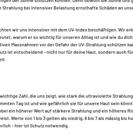
ngen der Sonne schützen können. Denn obwohl die Sonne uns g
te Strahlung bei intensiver Belastung ernsthafte Schäden an uns
chten wir uns intensiver mit dem UV-Index beschäftigen. Wir erk
eutet, warum er so wichtig für unseren Alltag ist und wie du dich
ktiven Massnahmen vor der Gefahr der UV-Strahlung schützen ka
utz ist entscheidend – nicht nur für deine Haut, sondern auch fü
it.
?
wichtige Zahl, die uns zeigt, wie stark die ultraviolette Strahlun
mten Tag ist und wie gefährlich sie für unsere Haut sein könnt
 wobei ein höherer Wert auf stärkere Strahlung und ein höheres Ri
st. Werte von 1 bis 3 gelten als niedrig, 6 bis 7 als mässig bis h
rlich – hier ist Schutz notwendig.